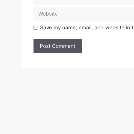
Syarat Asas Permohonan
Website
Cara Memohon
Save my name, email, and website in t
Syarat Asas Permohonan
Calon hendaklah warganegara Malaysi
tutup permohonan jawatan.
Berkelayakan dan melepasi syarat-syar
jawatan yang hendak dipohon, Sila ba
berikut.
Cara Memohon
Permohonan jawatan diatas hendaklah
boleh didapati melalui pautan yang t
anda perlu mendaftar akaun
JobsMala