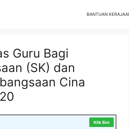
BANTUAN KERAJAA
s Guru Bagi
aan (SK) dan
ebangsaan Cina
020
Klik Sini