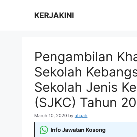
Skip
to
KERJAKINI
content
Pengambilan Kha
Sekolah Kebangs
Sekolah Jenis K
(SJKC) Tahun 2
March 10, 2020
by
atiqah
Info Jawatan Kosong