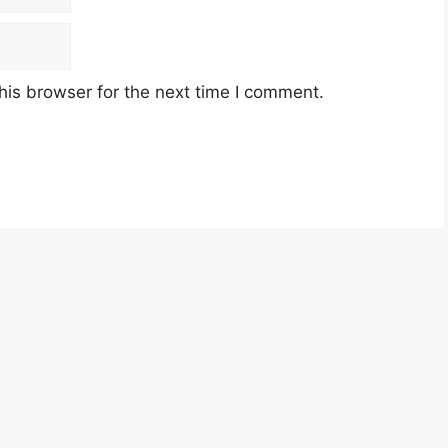
his browser for the next time I comment.
a berusia tidak kurang daripada
18 tahun
pada tarikh
at pelantikan yang telah ditetapkan bagi setiap
ca pada lampiran yang kami telah sediakan seperti
 melalui pautan
Sistem Online JobsMalaysia
yang
elah disediakan dibawah. Untuk pemohon kali pertama,
ysia
terlebih dahulu.