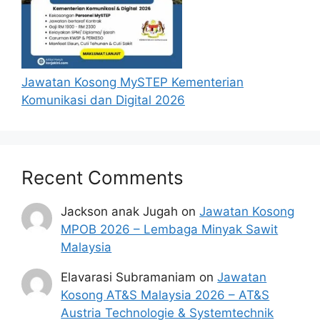
Borang Permohonan Majlis Perbandaran Muar
Permohonan Online SPAJ
Jawatan Kosong MySTEP Kementerian
Komunikasi dan Digital 2026
Recent Comments
Jackson anak Jugah
on
Jawatan Kosong
MPOB 2026 – Lembaga Minyak Sawit
Malaysia
Elavarasi Subramaniam
on
Jawatan
Kosong AT&S Malaysia 2026 – AT&S
Austria Technologie & Systemtechnik