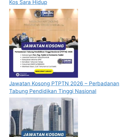
Kos Sara Hidup
permohonan.
Pemohon yang telah mendaftar dan
memohon jawatan yang disenaraikan tidak
perlu lagi memohon semula sekiranya
tempoh permohonan masih sah.
Sebelum membuat permohonan sila pastikan
anda
login/register
dan mengisi segala
maklumat yang diminta dengan lengkap dan
tepat.
Perlu diingatkan, hanya pemohon yang layak
Jawatan Kosong PTPTN 2026 – Perbadanan
sahaja akan dipanggil ke temuduga. Sila
Tabung Pendidikan Tinggi Nasional
lengkapkan dan kemaskini maklumat anda
yang telah didaftarkan. Permohonan yang
tidak menerima sebarang jawapan selepas
6
bulan
dari tarikh iklan ditutup hendaklah
menganggap permohonan mereka tidak
berjaya
.