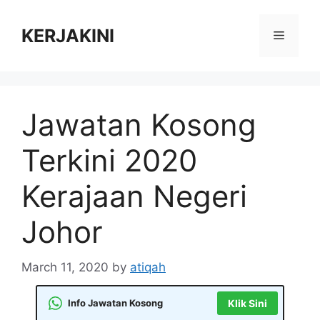
Skip
to
KERJAKINI
Menu
content
Jawatan Kosong
Terkini 2020
Kerajaan Negeri
Johor
March 11, 2020
by
atiqah
Info Jawatan Kosong
Klik Sini