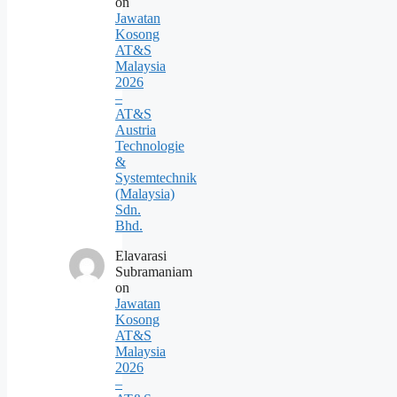
on
Jawatan
Kosong
AT&S
Malaysia
2026
–
AT&S
Austria
Technologie
&
Systemtechnik
(Malaysia)
Sdn.
Bhd.
Elavarasi
Subramaniam
on
Jawatan
Kosong
AT&S
Malaysia
2026
–