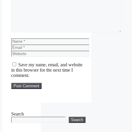
MAKLUMAT PERMOHONAN
Nama Majikan :
Majlis
Perbandaran Kangar
Lokasi
Kekosongan
:
Negeri
Name
Perlis
Email
Kelayakan :
SPM/Diploma
Website
Tarikh Temuduga
Terbuka
:
30 Mac 2020
(Isnin)
Save my name, email, and website
in this browser for the next time I
comment.
JAWATAN
:
1. Penolong Pegawai Undang-
Undang Gred L29
2. Penolong Jurutera Gred
JA29
3. Penolong Pegawai Penilaian
Gred W29
Search
4. Penolong Akauntan Gred
Search
W29
5. Pembantu Penilaian Gred