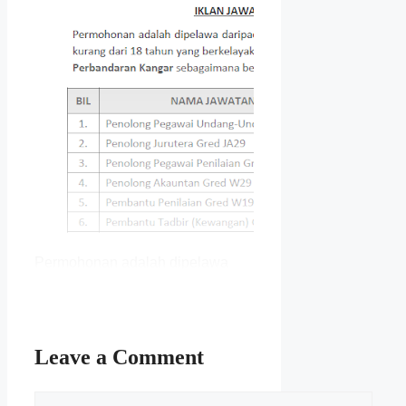
Permohonan adalah dipelawa
daripada warganegara Malaysia
yang berumur tidak kurang
daripada 18 tahun ke atas pada
tarikh tutup iklan jawatan dan
berkelayakan bagi mengisi
Leave a Comment
kekosongan jawatan di
Majlis
Perbandaran
Kangar
sebagaimana berikut:-
Comment