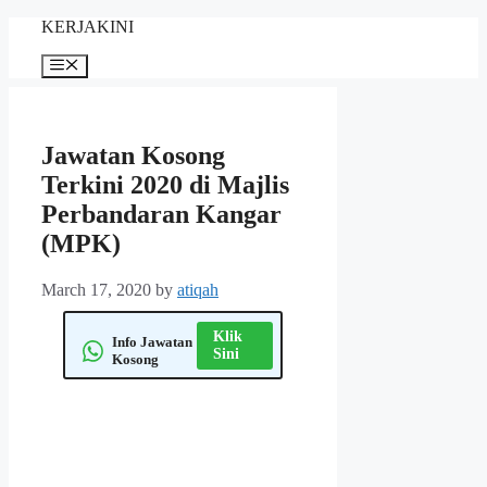
Skip
KERJAKINI
to
content
Menu
Jawatan Kosong
Terkini 2020 di Majlis
Perbandaran Kangar
(MPK)
March 17, 2020
by
atiqah
Klik
Info Jawatan
Sini
Kosong