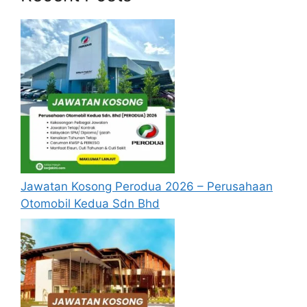
Cara Memohon
Permohonan hendaklah
menggunakan
Borang Permohonan
Jawatan Majlis Perbandaran Kuala
Langat
yang boleh dimuat turun melalui
pautan yang telah disediakan dibawah.
Semua borang permohonan hendaklah
disertakan dengan gambar berukuran
pasport, salinan surat beranak, kad
Jawatan Kosong Perodua 2026 – Perusahaan
pengenalan, sijil-sijil keputusan peperiksaan
Otomobil Kedua Sdn Bhd
dan tamat persekolahan yang
telah
disahkan
daripada salinan asal.
Borang yang telah
lengkap diisi
hendaklah
dihantar kepada alamat seperti dibawah.
Perlu diingatkan, hanya pemohon yang layak
sahaja akan dipanggil ke temuduga. Sila