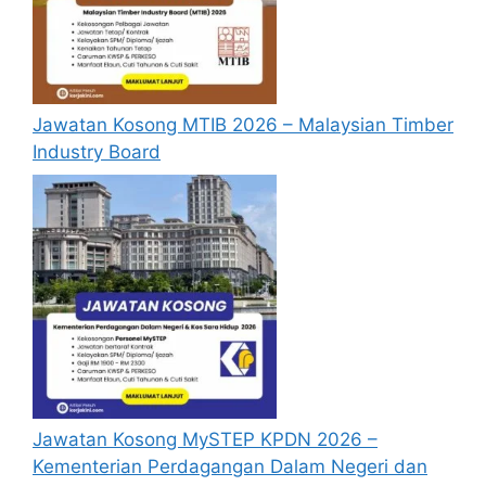
lengkapkan dan kemaskini maklumat anda
yang telah didaftarkan. Permohonan yang
tidak menerima sebarang jawapan selepas
6
bulan
dari tarikh iklan ditutup hendaklah
menganggap permohonan mereka tidak
Jawatan Kosong MTIB 2026 – Malaysian Timber
berjaya
.
Industry Board
Borang Permohonan
Jawatan Kosong MySTEP KPDN 2026 –
Kementerian Perdagangan Dalam Negeri dan