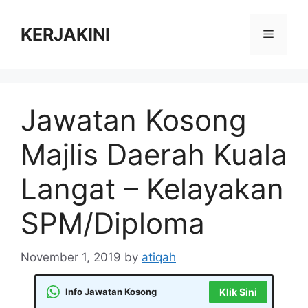
Skip
to
KERJAKINI
Menu
content
Jawatan Kosong
Majlis Daerah Kuala
Langat – Kelayakan
SPM/Diploma
November 1, 2019
by
atiqah
Info Jawatan Kosong
Klik Sini