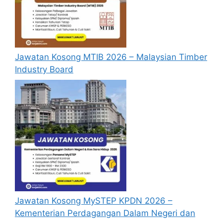
menganggap permohonan mereka tidak
berjaya
.
Jawatan Kosong MTIB 2026 – Malaysian Timber
Tarikh Tutup Permohonan :
16 Oktober 2019
Industry Board
(Rabu)
Jawatan Kosong MySTEP KPDN 2026 –
Kementerian Perdagangan Dalam Negeri dan