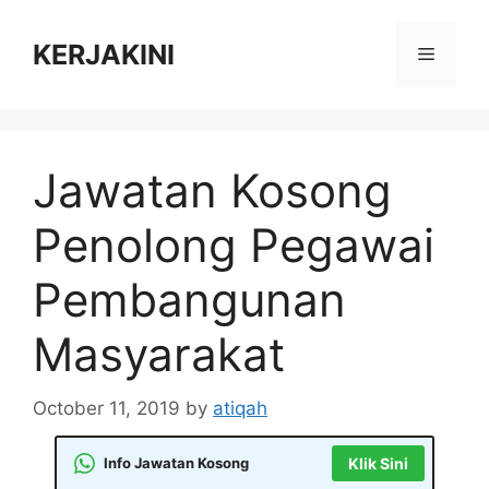
Skip
to
KERJAKINI
Menu
content
Jawatan Kosong
Penolong Pegawai
Pembangunan
Masyarakat
October 11, 2019
by
atiqah
Info Jawatan Kosong
Klik Sini