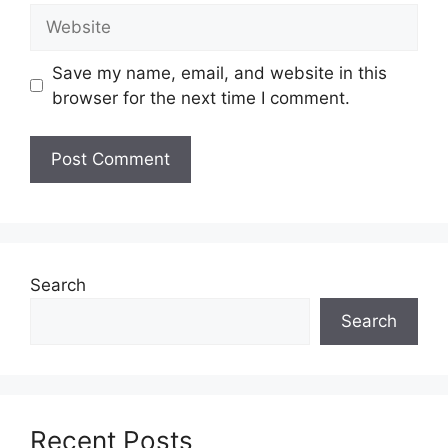
Website
Calon hendaklah warganegara Malaysia
berusia tidak kurang daripada
18 tahun
pada
Save my name, email, and website in this
tarikh tutup permohonan jawatan.
browser for the next time I comment.
Berkelayakan dan melepasi syarat-syarat
pelantikan yang telah ditetapkan bagi setiap
jawatan yang hendak dipohon, Sila baca
pada lampiran yang kami telah sediakan
seperti berikut.
Search
Cara memohon
Search
Permohonan jawatan ini hendaklah
dibuat
SECARA ATAS TALIAN
(ONLINE)
dengan menggunakan
Borang
Recent Posts
Pendaftaran Pekerjaan Sektor Awam