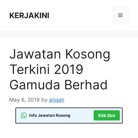
Skip
to
KERJAKINI
Menu
content
Jawatan Kosong
Terkini 2019
Gamuda Berhad
May 6, 2019
by
atiqah
Info Jawatan Kosong
Klik Sini