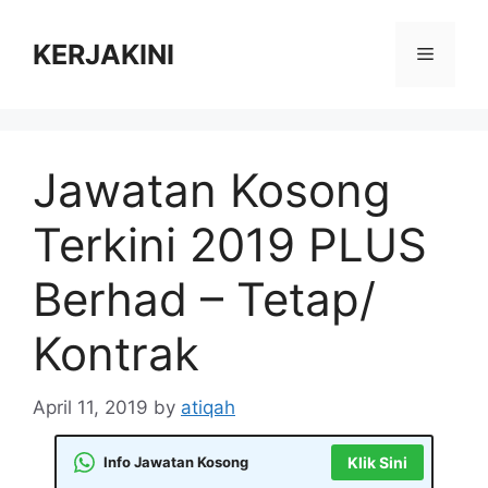
Skip
to
KERJAKINI
Menu
content
Jawatan Kosong
Terkini 2019 PLUS
Berhad – Tetap/
Kontrak
April 11, 2019
by
atiqah
Info Jawatan Kosong
Klik Sini