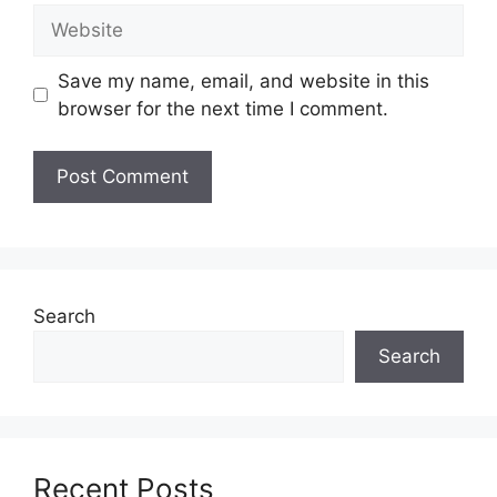
Website
jawapan selepas
6 bulan
dari tarikh iklan ditutup
hendaklah menganggap permohonan mereka tidak
Save my name, email, and website in this
berjaya.
browser for the next time I comment.
IKLAN KEKOSONGAN
Search
Search
Recent Posts