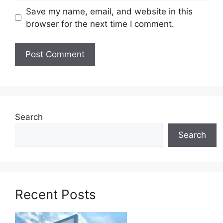
Save my name, email, and website in this
permohonan
TIDAK BERJAYA
. Segala
browser for the next time I comment.
perbelanjaan kerana menghadiri temuduga adalah
tanggung jawab pemohon sendiri. Pemohon yang
tidak menerima jawapan selepas
6 bulan
dari tarikh
temuduga dianggap tidak berjaya.
Tarikh Tutup :
31
Disember
2018
Iklan Kekosongan
Search
Search
Recent Posts