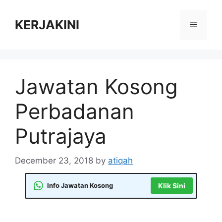
Skip
to
KERJAKINI
Menu
content
Jawatan Kosong
Perbadanan
Putrajaya
December 23, 2018
by
atiqah
Info Jawatan Kosong
Klik Sini