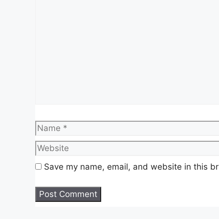
Comment
1. Jurutera J41
2. Pengawal Keselamatan KP11
3. Pegawai Hal Ehwal Islam S41
4. Jururawat U29
5. Juruteknik Perubatan U19
6. Juruteknologi Pergigian U29
7. Pegawai Psikologi S41
8. Penolong Pegawai Perubatan U29
9. Penolong Pegawai Farmasi U29
10. Pegawai Undang-Undang L41
Name
11. Penolong Jurutera JA29
12. Pemandu Kenderaan H11
13. Pembantu Perawatan Kesihatan U11
Save my name, email, and website in this br
14. Pembantu Tadbir (Kewangan) W19
15. Pembantu Pembedahan Pergigian U19
16. Pegawai Farmasi UF41/UF44/UF48/UF5
17. Pembantu Kemahiran H19