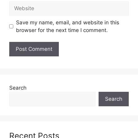
Website
hendaklah menganggap permohonan mereka tidak
berjaya.
Save my name, email, and website in this
browser for the next time I comment.
TARIKH TUTUP :
16 MAC 2018
LOKASI :
PELBAGAI
NEGERI
Search
Search
Recent Posts