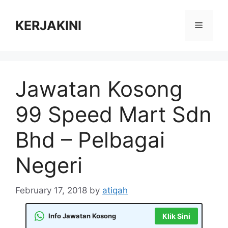
Skip
to
KERJAKINI
Menu
content
Jawatan Kosong
99 Speed Mart Sdn
Bhd – Pelbagai
Negeri
February 17, 2018
by
atiqah
Info Jawatan Kosong
Klik Sini