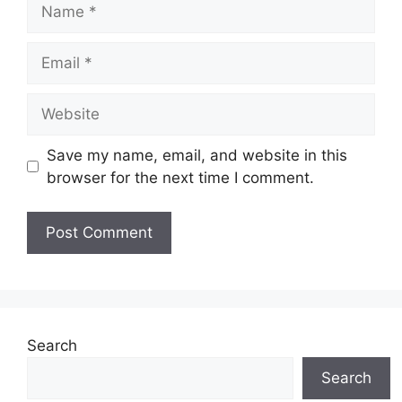
Name
PENGURUS BESAR
Email
LEMBAGA KEMAJUAN WILAYAH PULAU
PINANG (PERDA)
Website
NO. 1, LORONG KAMPUNG GAJAH 2
JALAN KAMPUNG GAJAH
Save my name, email, and website in this
12200 BUTTERWORTH
browser for the next time I comment.
Perlu diingatkan, hanya pemohon yang layak sahaja
akan dipanggil ke temuduga. Sila lengkapkan dan
kemaskini maklumat anda yang telah didaftarkan.
Permohonan yang tidak menerima sebarang
jawapan selepas
6 bulan
dari tarikh iklan ditutup
hendaklah menganggap permohonan mereka tidak
berjaya.
Search
Search
TARIKH JAWATAN DITUTUP :
01 MAC
2018