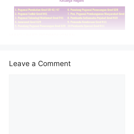
MAKLUMAT PERMOHONAN
JAWATAN :
Leave a Comment
1. Pegawai Perubatan Gred UD 42/47
2. Pegawai Tadbir Gred N41
Comment
3. Pegawai Teknologi Maklumat Gred F41
4. Jururawat Gred U29
5. Penolong Pegawai Penerangan Gred S29
6. Penolong Pegawai Penerangan Gred S28
7. Penolong Pegawai Pembangunan Masyarakat
Gred S29
8. Pembantu Setiausaha Pejabat Gred N19
9. Pemandu Kenderaan Gred H11