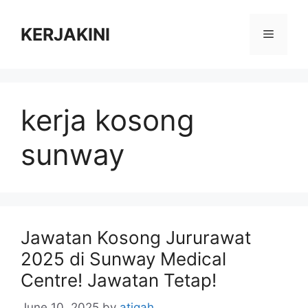
Skip
to
KERJAKINI
Menu
content
kerja kosong
sunway
Jawatan Kosong Jururawat
2025 di Sunway Medical
Centre! Jawatan Tetap!
June 10, 2025
by
atiqah