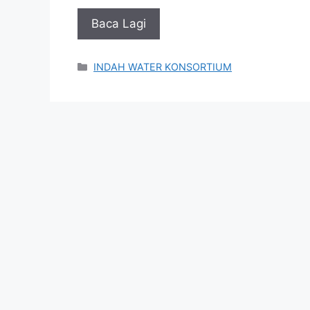
Baca Lagi
Categories
INDAH WATER KONSORTIUM