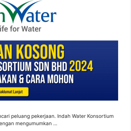
cari peluang pekerjaan. Indah Water Konsortium
 dengan mengumumkan …