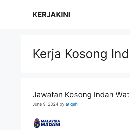
Skip
to
KERJAKINI
content
Kerja Kosong In
Jawatan Kosong Indah Wate
June 9, 2024
by
atiqah