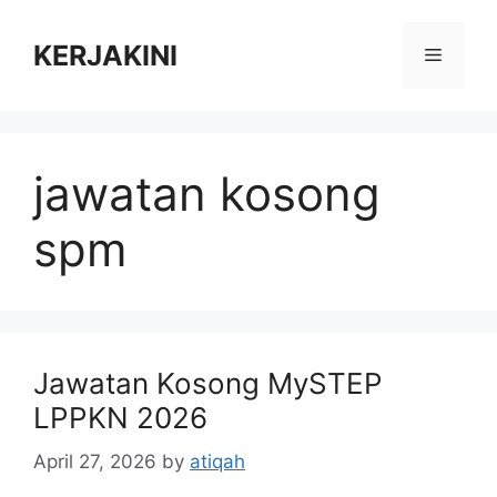
Skip
to
KERJAKINI
Menu
content
jawatan kosong
spm
Jawatan Kosong MySTEP
LPPKN 2026
April 27, 2026
by
atiqah