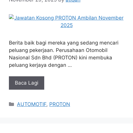
Berita baik bagi mereka yang sedang mencari
peluang pekerjaan. Perusahaan Otomobil
Nasional Sdn Bhd (PROTON) kini membuka
peluang kerjaya dengan …
Baca Lagi
Categories
AUTOMOTIF
,
PROTON