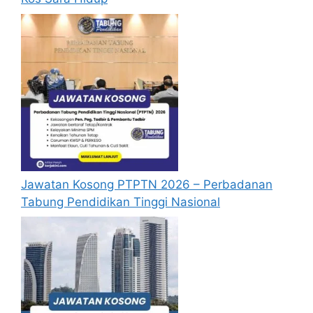
Jawatan Kosong PTPTN 2026 – Perbadanan
Tabung Pendidikan Tinggi Nasional