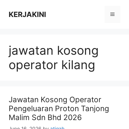
Skip
to
KERJAKINI
Menu
content
jawatan kosong
operator kilang
Jawatan Kosong Operator
Pengeluaran Proton Tanjong
Malim Sdn Bhd 2026
June 16, 2026
by
atiqah