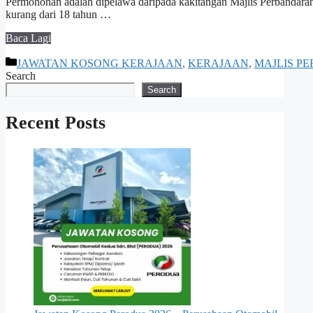
Permohonan adalah dipelawa daripada kakitangan Majlis Perbandara
kurang dari 18 tahun …
Baca Lagi
Categories
JAWATAN KOSONG KERAJAAN
,
KERAJAAN
,
MAJLIS P
Search
Search
Recent Posts