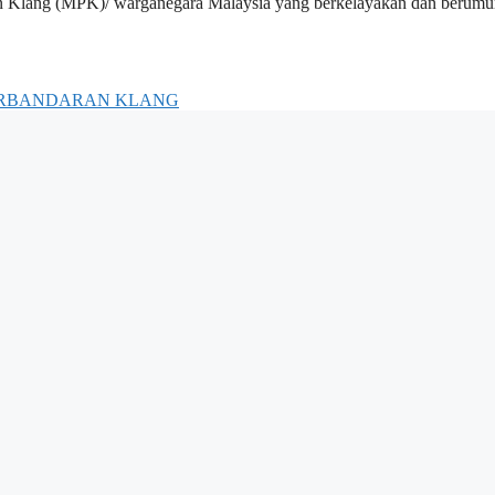
n Klang (MPK)/ warganegara Malaysia yang berkelayakan dan berumur
ERBANDARAN KLANG