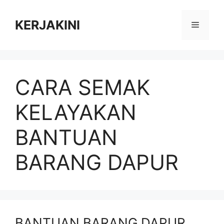
Skip
to
KERJAKINI
Menu
content
CARA SEMAK
KELAYAKAN
BANTUAN
BARANG DAPUR
BANTUAN BARANG DAPUR