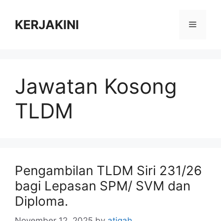
Skip
to
KERJAKINI
Menu
content
Jawatan Kosong
TLDM
Pengambilan TLDM Siri 231/26
bagi Lepasan SPM/ SVM dan
Diploma.
November 12, 2025
by
atiqah