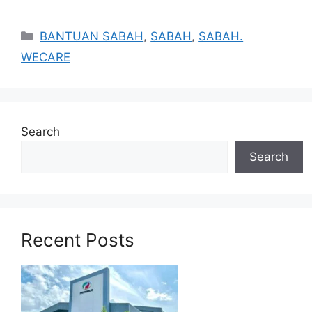
Categories
BANTUAN SABAH
,
SABAH
,
SABAH.
WECARE
Search
Search
Recent Posts