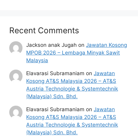
sebanyak RM250.00 akan dibayar oleh
jabatan di mana pegawai sedang
berkhidmat.
Recent Comments
PEGAWAI MENINGGAL DUNIA
Jackson anak Jugah
on
Jawatan Kosong
DALAM PERKHIDMATAN
MPOB 2026 – Lembaga Minyak Sawit
Malaysia
Pegawai Perkhidmatan Awam Persekutuan
yang meninggal dunia pada 23 April 2020 layak
Elavarasi Subramaniam
on
Jawatan
diberi Bantuan Khas Kewangan Tahun 2020
Kosong AT&S Malaysia 2026 – AT&S
sebanyak RM500.00. Pembayaran kepada
Austria Technologie & Systemtechnik
mana-mana penerima pencen terbitan yang
(Malaysia) Sdn. Bhd.
layak di bawah undang-undang pencen
sebanyak RM500.00 akan dibayar oleh jabatan
Elavarasi Subramaniam
on
Jawatan
terakhir pegawai berkhidmat.
Kosong AT&S Malaysia 2026 – AT&S
TARIKH PEMBAYARAN
Austria Technologie & Systemtechnik
(Malaysia) Sdn. Bhd.