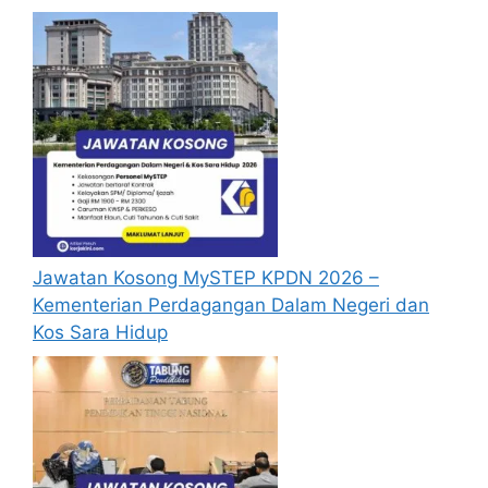
PEGAWAI YANG DITANGGUHKAN
BANTUAN KHAS KEWANGAN
Pegawai yang ditahan kerja, digantung kerja
atau surat pertuduhan telah dikeluarkan oleh
Pihak Berkuasa Tatatertib ditangguhkan
Bantuan Khas Kewangan Tahun 2020 ini.
Pegawai hanya layak diberi Bantuan Khas
Kewangan Tahun 2020 sekiranya Pihak
Jawatan Kosong MySTEP KPDN 2026 –
Berkuasa Tatatertib mendapati pegawai
Kementerian Perdagangan Dalam Negeri dan
tersebut tidak bersalah.
Kos Sara Hidup
PEKERJA SAMBILAN HARIAN
(PSH)
Bantuan Khas Kewangan Tahun 2020 sebanyak
RM500.00 dipanjangkan kepada PSH yang
masih berkhidmat pada 23 April 2020 dengan