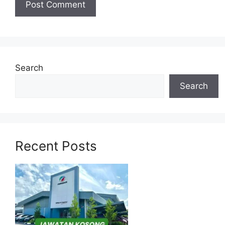
akan dibayar oleh agensi yang menerima
peminjaman pegawai.
Bantuan Khas Kewangan Tahun 2020 juga
dipanjangkan kepada:
Search
Guru interim;
Pemandu yang dilantik sendiri oleh
Search
pegawai Gred Jawatan Utama B dan ke
atas, serta Gred Khas A dan ke atas
yang layak pemandu tetapi tidak
disediakan pemandu oleh jabatannya;
Recent Posts
dan
Pemandu yang dilantik sendiri oleh
Anggota Pentadbiran dan Hakim dan
Pesuruhjaya Kehakiman berdasarkan
Akta Ahli Parlimen (Saraan) 1980 dan
Akta Saraan Hakim 1971.